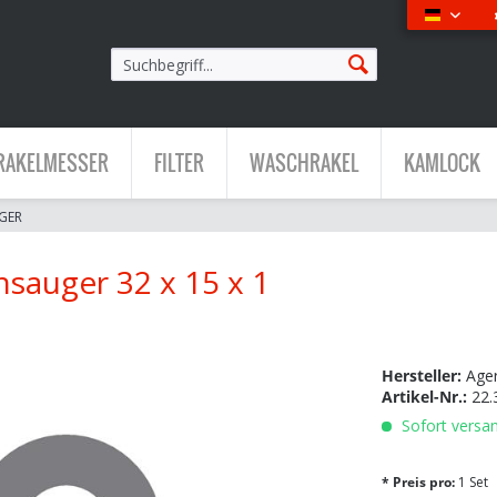
Deutsch
RAKELMESSER
FILTER
WASCHRAKEL
KAMLOCK
GER
sauger 32 x 15 x 1
Hersteller:
Age
Artikel-Nr.:
22.
Sofort versan
* Preis pro:
1 Set