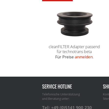
cleanFILTER Adapter passend
für technotrans beta
Für Preise
anmelden
.
SERVICE HOTLINE
SH
Telefonische Unterstützung
Kont
und Beratung unter:
Sit
Tel: +49 (0)5141 900 230