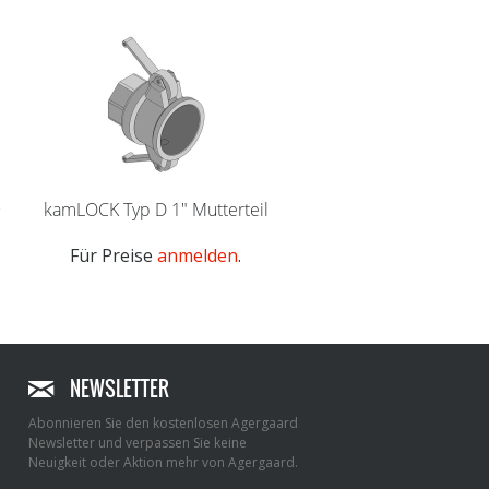
9
kamLOCK Typ D 1" Mutterteil
polyBLADE S gerade 38
mm passend für..
Für Preise
anmelden
.
Für Preise
anmeld
NEWSLETTER
Abonnieren Sie den kostenlosen Agergaard
Newsletter und verpassen Sie keine
Neuigkeit oder Aktion mehr von Agergaard.