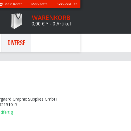
Mein Konto
Merkzettel
Service/Hilfe
WARENKORB
0,00 € *
- 0 Artikel
DIVERSE
rgaard Graphic Supplies GmbH
321510-R
dfertig