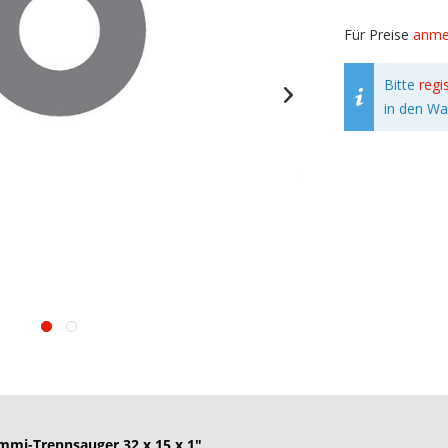
Für Preise
anme
Bitte
regi
in den Wa
mmi-Trennsauger 32 x 15 x 1"