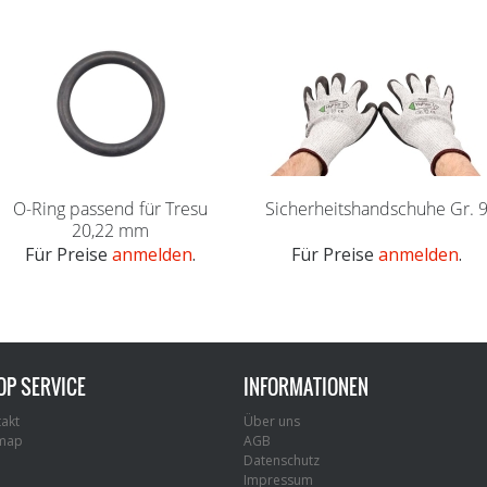
O-Ring passend für Tresu
Sicherheitshandschuhe Gr. 
20,22 mm
Für Preise
anmelden
.
Für Preise
anmelden
.
OP SERVICE
INFORMATIONEN
akt
Über uns
emap
AGB
Datenschutz
Impressum