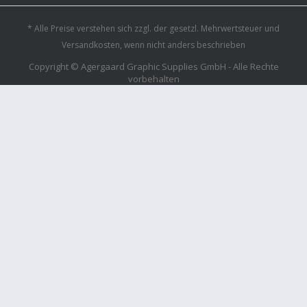
* Alle Preise verstehen sich zzgl. der gesetzl. Mehrwertsteuer und
Versandkosten, wenn nicht anders beschrieben
Copyright © Agergaard Graphic Supplies GmbH - Alle Rechte
vorbehalten