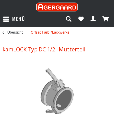
MENÜ
Übersicht
Offset Farb-/Lackwerke
kamLOCK Typ DC 1/2" Mutterteil