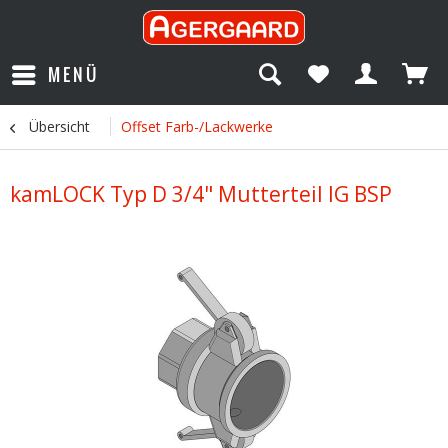
MENÜ
Übersicht
Offset Farb-/Lackwerke
kamLOCK Typ D 3/4" Mutterteil IG BSP