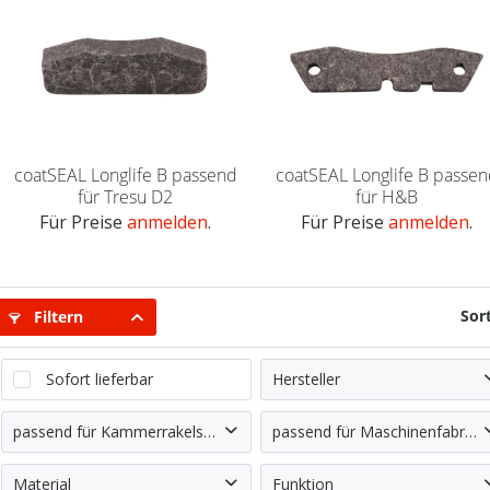
coatSEAL Longlife B passend
coatSEAL Longlife B passe
für Tresu D2
für H&B
Für Preise
anmelden
.
Für Preise
anmelden
.
Sor
Filtern
Sofort lieferbar
Hersteller
Agergaard Graphic Su
passend für Kammerrakelsystem
passend für Maschinenfabrikat
Andere Systeme
Andere Fabrikate
Material
Funktion