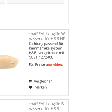
UV
Flexo
Wasser
Offset
Öl
coatSEAL Longlife W
passend für H&B HF
Dichtung passend für
Kammerrakelsystem
H&B, vergleichbar mit
CUST 1272-03,
Werkstoff: Filz weiß
Für Preise
anmelden
.
828 imprägniert,
Abmessungen: 53,5 x
20 x 14 mm, 2 Löcher
Gebräuchlich u.a. für:
Vergleichen
Komori Modell LS29
Merken
DE: Wichtiger Hinweis:
Die Erwähnung von...
coatSEAL Longlife B
passend für H&B