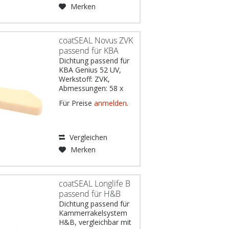
Koenig &
Merken
Bauer Modelle RA105,
RA106 DE: Wichtiger...
coatSEAL Novus ZVK
passend für KBA
Genius 52UV...
Dichtung passend für
KBA Genius 52 UV,
Werkstoff: ZVK,
Abmessungen: 58 x
15.5 x 10 mm
Für Preise
anmelden
.
Gebräuchlich u.a. für:
Koenig & Bauer
Modell Genius 52UV
DE: Wichtiger Hinweis:
Vergleichen
Die Erwähnung von
Merken
Druckmaschinenherstellern
und –modellen im
Webshop...
coatSEAL Longlife B
passend für H&B
Dichtung passend für
Kammerrakelsystem
H&B, vergleichbar mit