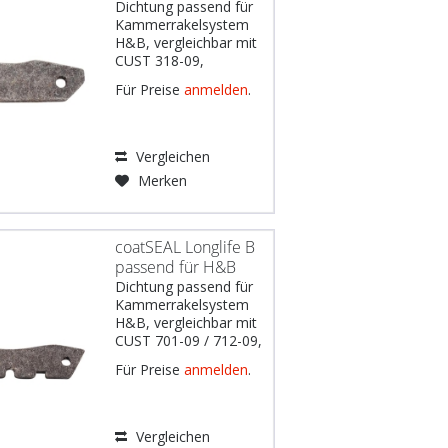
Dichtung passend für
Kammerrakelsystem
H&B, vergleichbar mit
CUST 318-09,
Werkstoff: Filz schwarz
Für Preise
anmelden
.
528 imprägniert,
Abmessungen: 110 x
30,x 12 mm, 2 Löcher
Gebräuchlich u.a. für:
Vergleichen
Ryobi Modell 750, 925
Merken
Shinohara DE:
Wichtiger Hinweis:
Die...
coatSEAL Longlife B
passend für H&B
Dichtung passend für
Kammerrakelsystem
H&B, vergleichbar mit
CUST 701-09 / 712-09,
Werkstoff: Filz schwarz
Für Preise
anmelden
.
528 imprägniert,
Abmessungen: 137 x
31 x 12 mm, 2 Löcher
Gebräuchlich u.a. für:
Vergleichen