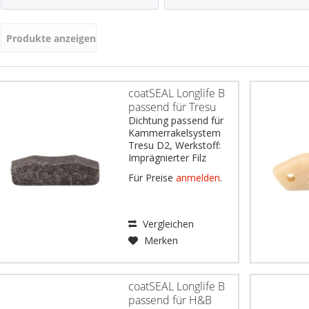
Harris & Bruno
Bobst / Fischer & Krecke
Filz imprägniert
Runddichtung
Tresu
Gallus / BHS
Produkte anzeigen
Gummi
Schmierung
Göpfert
Schaumstoff
Seitendichtung
Heidelberg
Koenig & Bauer
coatSEAL Longlife B
Komori
passend für Tresu
D2
manroland
Dichtung passend für
Kammerrakelsystem
Nilpeter
Tresu D2, Werkstoff:
Ryobi
Imprägnierter Filz
(schwarz)
Windmöller & Hölscher
Für Preise
anmelden
.
Abmessungen: 71 x
22,5 x 12 mm
Gebräuchlich u.a. für:
Heidelberg Modelle
Vergleichen
SM52, SM72, SM74,
Merken
CD74, XL75, SM102,
CD102, XL105, XL106
manroland Modelle...
coatSEAL Longlife B
passend für H&B