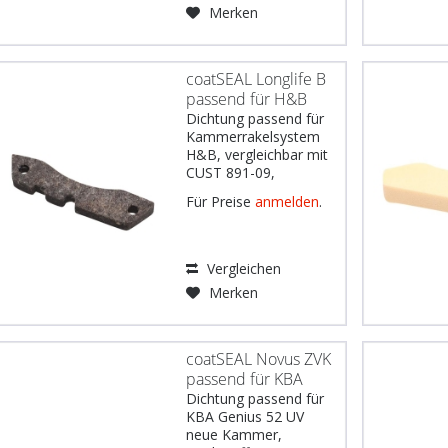
CD74, XL75, SM102,
Merken
CD102, XL105, XL106,
XL1045, XL162
manroland...
coatSEAL Longlife B
passend für H&B
Dichtung passend für
Kammerrakelsystem
H&B, vergleichbar mit
CUST 891-09,
Werkstoff: Filz schwarz
Für Preise
anmelden
.
528 imprägniert,
Abmessungen: 134,9 x
31 x 12 mm, 2 Löcher
Gebräuchlich u.a. für:
Vergleichen
Koenig &
Merken
Bauer Modell RA105
DE: Wichtiger Hinweis:
Die...
coatSEAL Novus ZVK
passend für KBA
Dichtung passend für
KBA Genius 52 UV
neue Kammer,