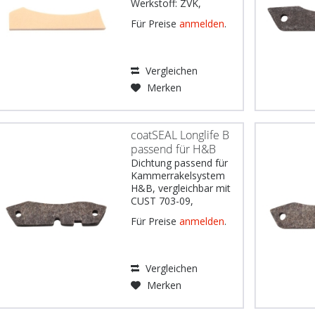
Werkstoff: ZVK,
Abmessungen: 61 x
Für Preise
anmelden
.
14,4 x 10 mm
Gebräuchlich u.a. für:
Koenig &
Bauer Modell Genius
Vergleichen
52UV neue Generation
Merken
DE: Wichtiger Hinweis:
Die Erwähnung von
Druckmaschinenherstellern...
coatSEAL Longlife B
passend für H&B
Dichtung passend für
Kammerrakelsystem
H&B, vergleichbar mit
CUST 703-09,
Werkstoff: Filz schwarz
Für Preise
anmelden
.
528 imprägniert,
Abmessungen: 136 x
32,5 x 12 mm, 2
Löcher Gebräuchlich
Vergleichen
u.a. für: Koenig &
Merken
Bauer Modelle RA142,
RA162 DE: Wichtiger...