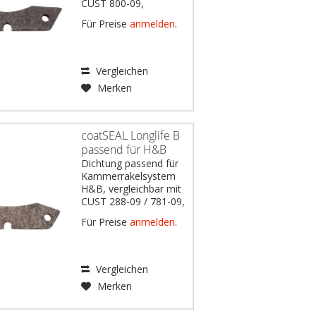
CUST 800-09,
Werkstoff: Filz schwarz
Für Preise
anmelden
.
528 imprägniert,
Abmessungen: 136,4 x
29,5 x 13 mm, 2
Löcher Gebräuchlich
Vergleichen
u.a. für: Komori Modell
Merken
LS29 DE: Wichtiger
Hinweis: Die
Erwähnung...
coatSEAL Longlife B
passend für H&B
Dichtung passend für
Kammerrakelsystem
H&B, vergleichbar mit
CUST 288-09 / 781-09,
Werkstoff: Filz schwarz
Für Preise
anmelden
.
528 imprägniert,
Abmessungen: 133.5 x
32.5 x 12 mm, 2
Löcher Gebräuchlich
Vergleichen
u.a. für: Koenig &
Merken
Bauer Modelle RA142,
RA162 DE:...