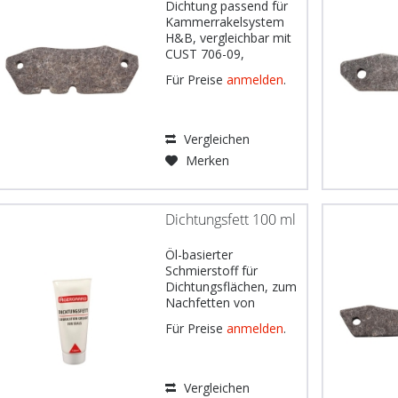
Dichtung passend für
Kammerrakelsystem
H&B, vergleichbar mit
CUST 706-09,
Werkstoff: Filz schwarz
Für Preise
anmelden
.
528 imprägniert,
Abmessungen: 134 x
48 x 12 mm, 2 Löcher
Gebräuchlich u.a. für:
Vergleichen
Koenig &
Merken
Bauer Modell RA205
DE: Wichtiger Hinweis:
Die...
Dichtungsfett 100 ml
Öl-basierter
Schmierstoff für
Dichtungsflächen, zum
Nachfetten von
coatSEAL Dichtungen,
Für Preise
anmelden
.
Tubeninhalt: 100 ml
Gebräuchlich u.a. für:
Heidelberg Modelle
SM52, SM72, SM74,
Vergleichen