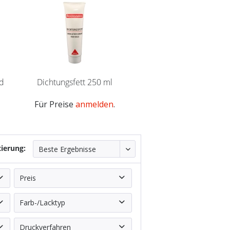
nd
Dichtungsfett 250 ml
coatSEAL Universal
passend für Tresu 
Für Preise
anmelden
.
Für Preise
anmeld
tierung:
Preis
pplies GmbH
Farb-/Lacktyp
von
1,78 €
bis
18,97 €
Lösemittel
Druckverfahren