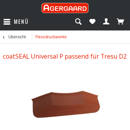
MENÜ
Übersicht
Flexodruckwerke
coatSEAL Universal P passend für Tresu D2