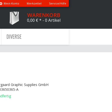
Mein Konto
Merkzettel
Service/Hilfe
WARENKORB
0,00 € *
- 0 Artikel
DIVERSE
rgaard Graphic Supplies GmbH
03650365-A
dfertig