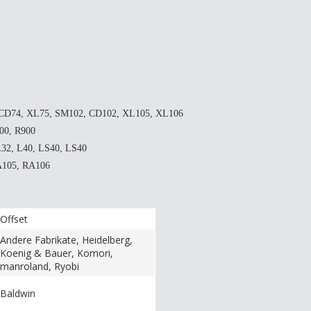
 CD74, XL75, SM102, CD102, XL105, XL106
00, R900
L32, L40, LS40, LS40
A105, RA106
Offset
Andere Fabrikate, Heidelberg,
Koenig & Bauer, Komori,
manroland, Ryobi
Baldwin