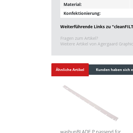
Material:
Konfektionierung:
Weiterführende Links zu "cleanFIL
Fragen zum Artikel?
Weitere Artikel von Agergaard Graph
Ähnliche Artikel
Kunden haben sich e
washupBLADE P passend für