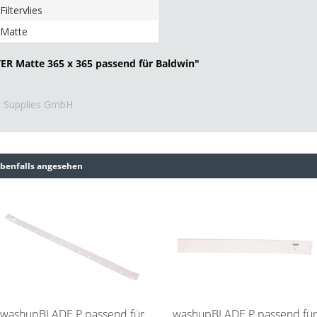
Filtervlies
Matte
TER Matte 365 x 365 passend für Baldwin"
ic Supplies GmbH
benfalls angesehen
washupBLADE P passend für
washupBLADE P passend fü