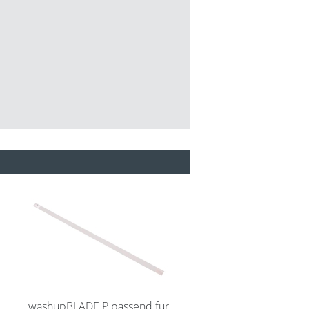
r
washupBLADE P passend für
coatSEAL Longlife W p